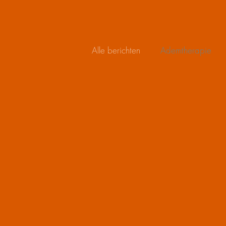
Alle berichten
Ademtherapie
HaraRoom